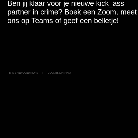
Ben jij klaar voor je nieuwe kick_ass
partner in crime? Boek een Zoom, meet
ons op Teams of geef een belletje!
TERMS AND CONDITIONS
TERMS AND CONDITIONS
COOKIES & PRIVACY
COOKIES & PRIVACY