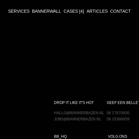
SERVICES
SERVICES
BANNERWALL
BANNERWALL
CASES
CASES [4]
[4]
ARTICLES
ARTICLES
CONTACT
CONTACT
DROP IT LIKE IT'S HOT
GEEF EEN BELLE
HALLO@BANNERBAZEN.NL
HALLO@BANNERBAZEN.NL
06 17670930
06 17670930
JOBS@BANNERBAZEN.NL
JOBS@BANNERBAZEN.NL
06 25390659
06 25390659
BB_HQ
VOLG ONS