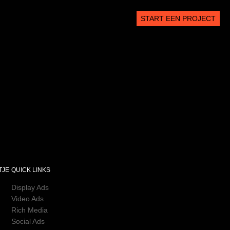
START EEN PROJECT
TJE
QUICK LINKS
Display Ads
Display Ads
Video Ads
Video Ads
Rich Media
Rich Media
Social Ads
Social Ads