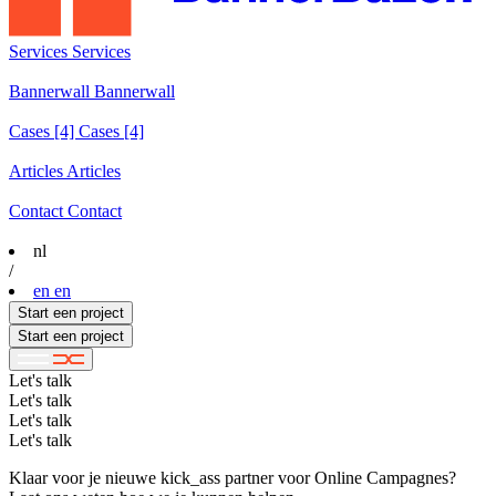
Services
Services
Services
Bannerwall
Bannerwall
Bannerwall
Cases
[4]
Cases [4]
Cases [4]
Articles
Articles
Articles
Contact
Contact
Contact
nl
/
en
en
Start een project
Start een project
Let's
talk
Let's
talk
Let's
talk
Let's
talk
Klaar voor je nieuwe kick_ass partner voor Online Campagnes?