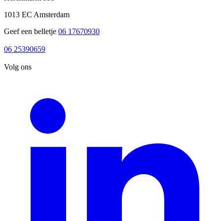
1013 EC Amsterdam
Geef een belletje
06 17670930
06 17670930
06 25390659
06 25390659
Volg ons