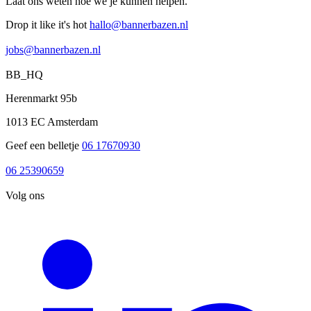
Laat ons weten hoe we je kunnen helpen.
Drop it like it's hot
hallo@bannerbazen.nl
hallo@bannerbazen.nl
jobs@bannerbazen.nl
jobs@bannerbazen.nl
BB_HQ
Herenmarkt 95b
1013 EC Amsterdam
Geef een belletje
06 17670930
06 17670930
06 25390659
06 25390659
Volg ons