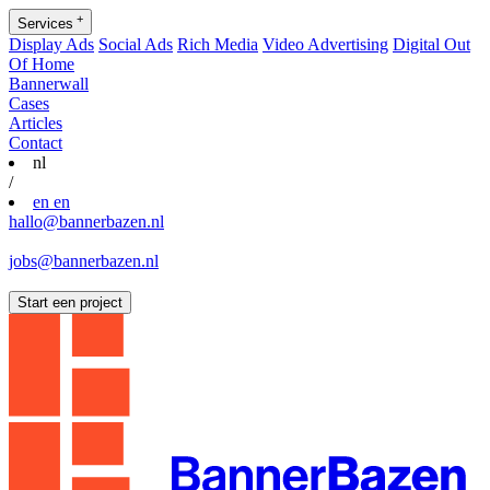
+
Services
Display Ads
Social Ads
Rich Media
Video Advertising
Digital Out
Of Home
Bannerwall
Cases
Articles
Contact
nl
/
en
en
hallo@bannerbazen.nl
hallo@bannerbazen.nl
jobs@bannerbazen.nl
jobs@bannerbazen.nl
Start een project