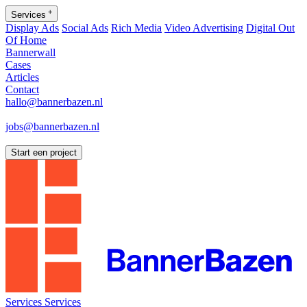
+
Services
Display Ads
Social Ads
Rich Media
Video Advertising
Digital Out
Of Home
Bannerwall
Cases
Articles
Contact
hallo@bannerbazen.nl
hallo@bannerbazen.nl
jobs@bannerbazen.nl
jobs@bannerbazen.nl
Start een project
Services
Services