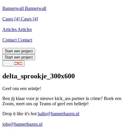
Services
Bannerwall
Bannerwall
Bannerwall
Cases
[4]
Cases [4]
Cases [4]
Articles
Articles
Articles
Contact
Contact
Contact
Start een project
Start een project
delta_sprookje_300x600
Geef ons een seintje!
Ben jij klaar voor je nieuwe kick_ass partner in crime? Boek een
Zoom, meet ons op Teams of geef een belletje!
Drop it like it's hot
hallo@bannerbazen.nl
hallo@bannerbazen.nl
jobs@bannerbazen.nl
jobs@bannerbazen.nl