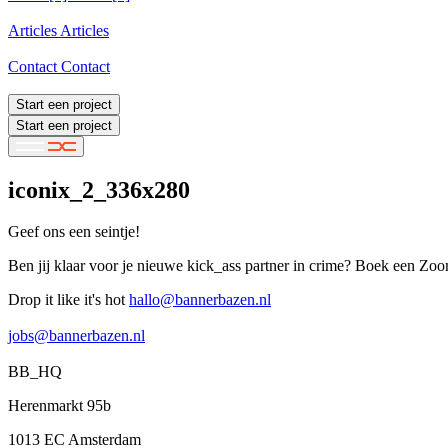
Cases [4]
Articles
Articles
Articles
Contact
Contact
Contact
Start een project
Start een project
iconix_2_336x280
Geef ons een seintje!
Ben jij klaar voor je nieuwe kick_ass partner in crime? Boek een Zoo
Drop it like it's hot
hallo@bannerbazen.nl
hallo@bannerbazen.nl
jobs@bannerbazen.nl
jobs@bannerbazen.nl
BB_HQ
Herenmarkt 95b
1013 EC Amsterdam