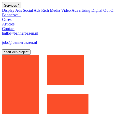
+
Services
Display Ads
Social Ads
Rich Media
Video Advertising
Digital Out 
Bannerwall
Cases
Articles
Contact
hallo@bannerbazen.nl
hallo@bannerbazen.nl
jobs@bannerbazen.nl
jobs@bannerbazen.nl
Start een project