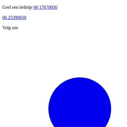
Geef een belletje
06 17670930
06 17670930
06 25390659
06 25390659
Volg ons