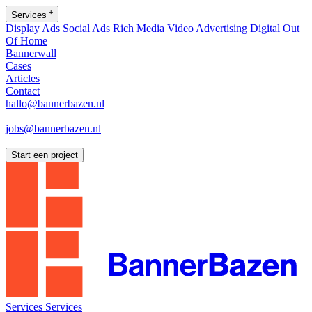
+
Services
Display Ads
Social Ads
Rich Media
Video Advertising
Digital Out
Of Home
Bannerwall
Cases
Articles
Contact
hallo@bannerbazen.nl
hallo@bannerbazen.nl
jobs@bannerbazen.nl
jobs@bannerbazen.nl
Start een project
Services
Services