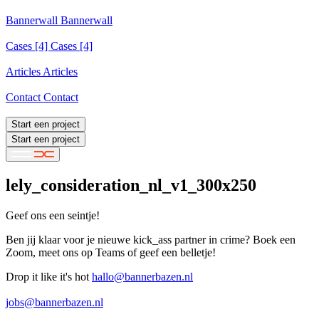
Services
Bannerwall
Bannerwall
Bannerwall
Cases
[4]
Cases [4]
Cases [4]
Articles
Articles
Articles
Contact
Contact
Contact
Start een project
Start een project
lely_consideration_nl_v1_300x250
Geef ons een seintje!
Ben jij klaar voor je nieuwe kick_ass partner in crime? Boek een
Zoom, meet ons op Teams of geef een belletje!
Drop it like it's hot
hallo@bannerbazen.nl
hallo@bannerbazen.nl
jobs@bannerbazen.nl
jobs@bannerbazen.nl