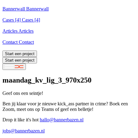
Services
Bannerwall
Bannerwall
Bannerwall
Cases
[4]
Cases [4]
Cases [4]
Articles
Articles
Articles
Contact
Contact
Contact
Start een project
Start een project
maandag_kv_lig_3_970x250
Geef ons een seintje!
Ben jij klaar voor je nieuwe kick_ass partner in crime? Boek een
Zoom, meet ons op Teams of geef een belletje!
Drop it like it's hot
hallo@bannerbazen.nl
hallo@bannerbazen.nl
jobs@bannerbazen.nl
jobs@bannerbazen.nl