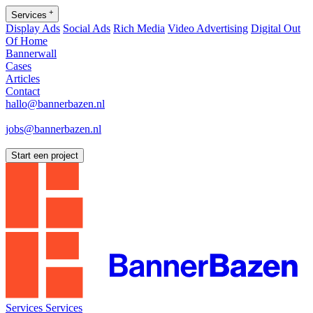
+
Services
Display Ads
Social Ads
Rich Media
Video Advertising
Digital Out
Of Home
Bannerwall
Cases
Articles
Contact
hallo@bannerbazen.nl
hallo@bannerbazen.nl
jobs@bannerbazen.nl
jobs@bannerbazen.nl
Start een project
Services
Services