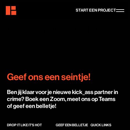
START EEN PROJECT
nio_et5_brand_ontdek_970
Geef ons een seintje!
Ben jij klaar voor je nieuwe kick_ass partner in
crime? Boek een Zoom, meet ons op Teams
of geef een belletje!
DROP IT LIKE IT'S HOT
GEEF EEN BELLETJE
QUICK LINKS