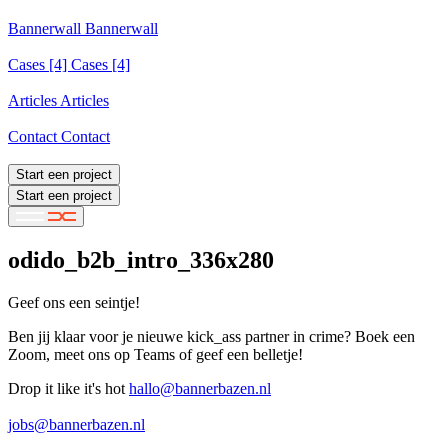
Services
Bannerwall
Bannerwall
Bannerwall
Cases
[4]
Cases [4]
Cases [4]
Articles
Articles
Articles
Contact
Contact
Contact
Start een project
Start een project
odido_b2b_intro_336x280
Geef ons een seintje!
Ben jij klaar voor je nieuwe kick_ass partner in crime? Boek een
Zoom, meet ons op Teams of geef een belletje!
Drop it like it's hot
hallo@bannerbazen.nl
hallo@bannerbazen.nl
jobs@bannerbazen.nl
jobs@bannerbazen.nl