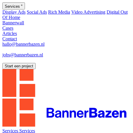
+
Services
Display Ads
Social Ads
Rich Media
Video Advertising
Digital Out
Of Home
Bannerwall
Cases
Articles
Contact
hallo@bannerbazen.nl
hallo@bannerbazen.nl
jobs@bannerbazen.nl
jobs@bannerbazen.nl
Start een project
Services
Services