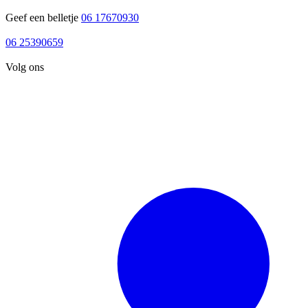
Geef een belletje
06 17670930
06 17670930
06 25390659
06 25390659
Volg ons