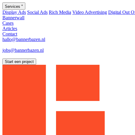
+
Services
Display Ads
Social Ads
Rich Media
Video Advertising
Digital Out 
Bannerwall
Cases
Articles
Contact
hallo@bannerbazen.nl
hallo@bannerbazen.nl
jobs@bannerbazen.nl
jobs@bannerbazen.nl
Start een project