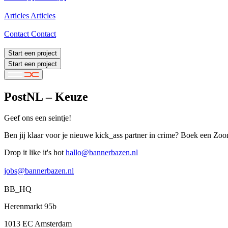
Cases [4]
Articles
Articles
Articles
Contact
Contact
Contact
Start een project
Start een project
PostNL – Keuze
Geef ons een seintje!
Ben jij klaar voor je nieuwe kick_ass partner in crime? Boek een Zoo
Drop it like it's hot
hallo@bannerbazen.nl
hallo@bannerbazen.nl
jobs@bannerbazen.nl
jobs@bannerbazen.nl
BB_HQ
Herenmarkt 95b
1013 EC Amsterdam