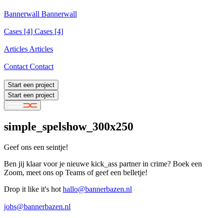
Services
Bannerwall
Bannerwall
Bannerwall
Cases
[4]
Cases [4]
Cases [4]
Articles
Articles
Articles
Contact
Contact
Contact
Start een project
Start een project
simple_spelshow_300x250
Geef ons een seintje!
Ben jij klaar voor je nieuwe kick_ass partner in crime? Boek een
Zoom, meet ons op Teams of geef een belletje!
Drop it like it's hot
hallo@bannerbazen.nl
hallo@bannerbazen.nl
jobs@bannerbazen.nl
jobs@bannerbazen.nl