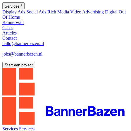
+
Services
Display Ads
Social Ads
Rich Media
Video Advertising
Digital Out
Of Home
Bannerwall
Cases
Articles
Contact
hallo@bannerbazen.nl
hallo@bannerbazen.nl
jobs@bannerbazen.nl
jobs@bannerbazen.nl
Start een project
Services
Services