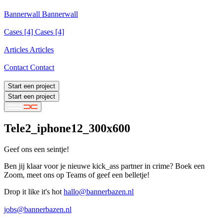
Services
Bannerwall
Bannerwall
Bannerwall
Cases
[4]
Cases [4]
Cases [4]
Articles
Articles
Articles
Contact
Contact
Contact
Start een project
Start een project
Tele2_iphone12_300x600
Geef ons een seintje!
Ben jij klaar voor je nieuwe kick_ass partner in crime? Boek een
Zoom, meet ons op Teams of geef een belletje!
Drop it like it's hot
hallo@bannerbazen.nl
hallo@bannerbazen.nl
jobs@bannerbazen.nl
jobs@bannerbazen.nl