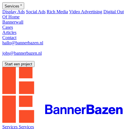
+
Services
Display Ads
Social Ads
Rich Media
Video Advertising
Digital Out
Of Home
Bannerwall
Cases
Articles
Contact
hallo@bannerbazen.nl
hallo@bannerbazen.nl
jobs@bannerbazen.nl
jobs@bannerbazen.nl
Start een project
Services
Services