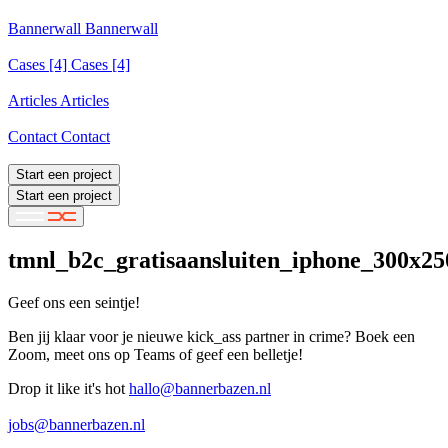
Services
Bannerwall
Bannerwall
Bannerwall
Cases
[4]
Cases [4]
Cases [4]
Articles
Articles
Articles
Contact
Contact
Contact
Start een project
Start een project
tmnl_b2c_gratisaansluiten_iphone_300x25
Geef ons een seintje!
Ben jij klaar voor je nieuwe kick_ass partner in crime? Boek een
Zoom, meet ons op Teams of geef een belletje!
Drop it like it's hot
hallo@bannerbazen.nl
hallo@bannerbazen.nl
jobs@bannerbazen.nl
jobs@bannerbazen.nl