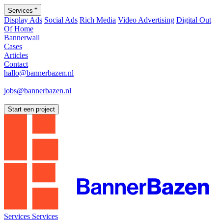
+
Services
Display Ads
Social Ads
Rich Media
Video Advertising
Digital Out
Of Home
Bannerwall
Cases
Articles
Contact
hallo@bannerbazen.nl
hallo@bannerbazen.nl
jobs@bannerbazen.nl
jobs@bannerbazen.nl
Start een project
Services
Services