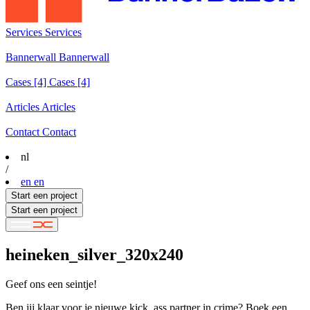
Services
Services
Services
Bannerwall
Bannerwall
Bannerwall
Cases
[4]
Cases [4]
Cases [4]
Articles
Articles
Articles
Contact
Contact
Contact
nl
/
en
en
Start een project
Start een project
heineken_silver_320x240
Geef ons een seintje!
Ben jij klaar voor je nieuwe kick_ass partner in crime? Boek een