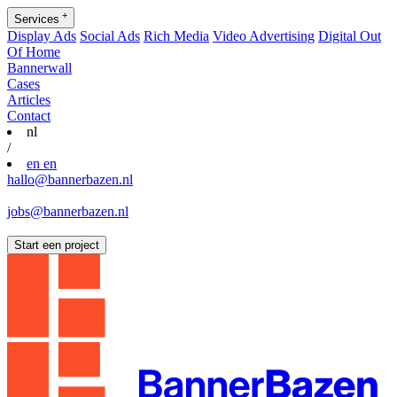
+
Services
Display Ads
Social Ads
Rich Media
Video Advertising
Digital Out
Of Home
Bannerwall
Cases
Articles
Contact
nl
/
en
en
hallo@bannerbazen.nl
hallo@bannerbazen.nl
jobs@bannerbazen.nl
jobs@bannerbazen.nl
Start een project